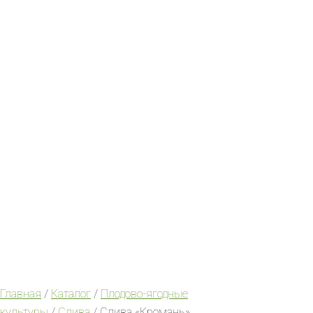
Главная
/
Каталог
/
Плодово-ягодные
культуры
/
Слива
/ Слива «Кромань»