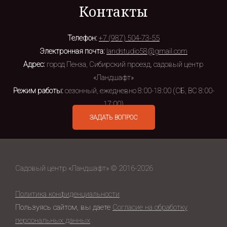
Контакты
Телефон:
+7 (987) 504-73-55
Электронная почта:
landstudio58@gmail.com
Адрес:
город Пенза, Сибирский проезд, садовый центр
«Ландшафт»
Режим работы:
сезонный, ежедневно 8:00-18:00 (СБ, ВС 8:00-
17:00)
ЗАДАТЬ ВОПРОС
Садовый центр «Ландшафт» © 2016-2026
Политика конфиденциальности
Пользуясь сайтом, вы даете
Согласие на обработку
персональных данных