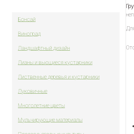
Гр
неп
Бонсай
Дл
Виноград
От
Ландшафтный дизайн
Лианы и вьющиеся кустарники
Лиственные деревья и кустарники
Луковичные
Многолетние цветы
Мульчирующие материалы