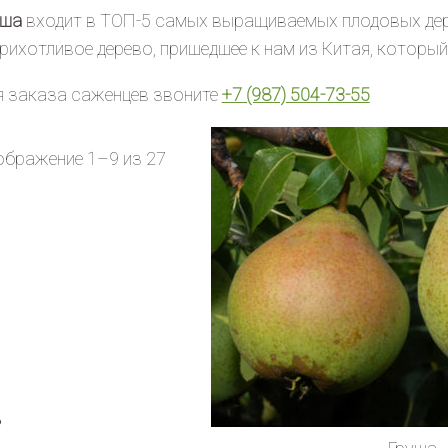
уша
входит в ТОП-5 самых выращиваемых плодовых дер
рихотливое дерево, пришедшее к нам из Китая, которы
я заказа саженцев звоните
+7 (987) 504-73-55
ображение 1–9 из 27