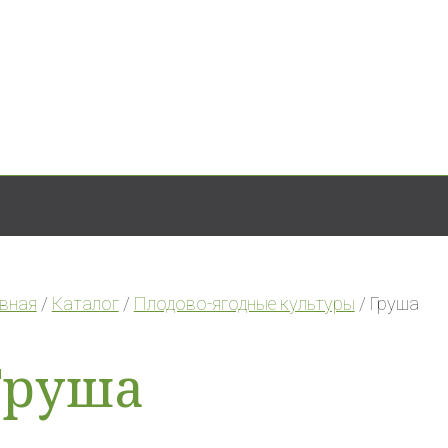
авная
/
Каталог
/
Плодово-ягодные культуры
/ Груша
Груша