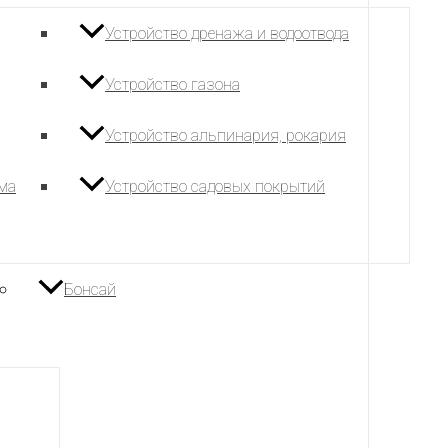
Устройство дренажа и водоотвода
Устройство газона
Устройство альпинария, рокария
ема
Устройство садовых покрытий
Бонсай