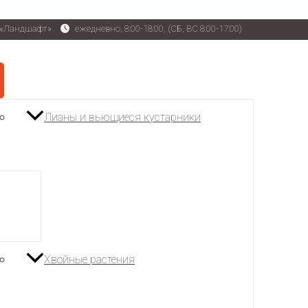
р «Ландшафт»
ежедневно, 8:00-18:00, (СБ, ВС 8:00-17:00)
Лианы и вьющиеся кустарники
Хвойные растения