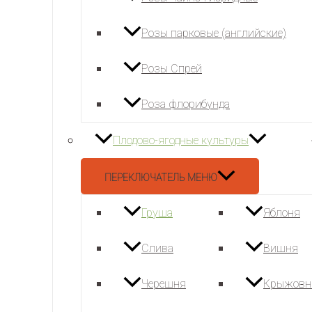
Розы парковые (английские)
Розы Спрей
Роза флорибунда
Плодово-ягодные культуры
ПЕРЕКЛЮЧАТЕЛЬ МЕНЮ
Груша
Яблоня
Слива
Вишня
Черешня
Крыжовн