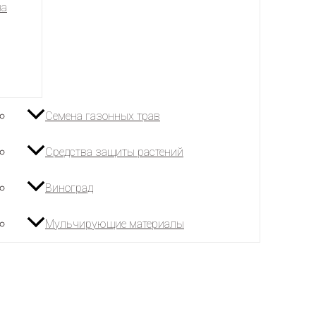
на
Семена газонных трав
Средства защиты растений
Виноград
Мульчирующие материалы