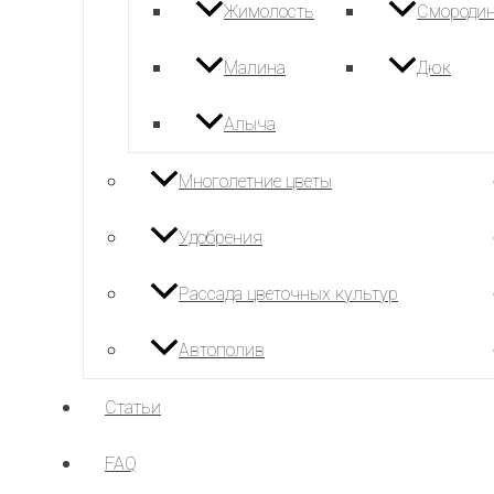
Жимолость
Смороди
Малина
Дюк
Алыча
Многолетние цветы
Удобрения
Рассада цветочных культур
Автополив
Статьи
FAQ