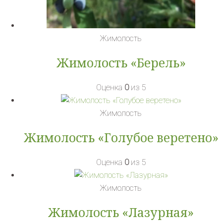
Жимолость
Жимолость «Берель»
Оценка
0
из 5
Жимолость
Жимолость «Голубое веретено»
Оценка
0
из 5
Жимолость
Жимолость «Лазурная»