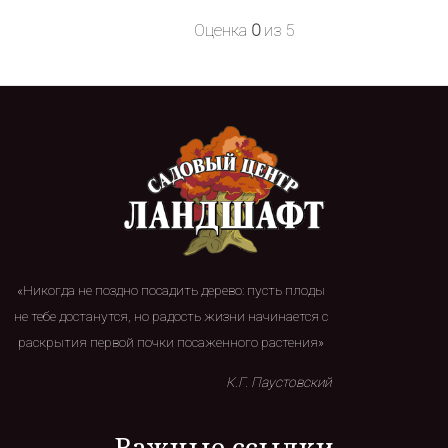
Оценка
0
из 5
«Никогда не поздно посадить дерево: пусть плоды
не тебе достанутся, но радость жизни начинается с
раскрытия первой почки посаженного растения»
К.Г. Паустовский
Важные ссылки