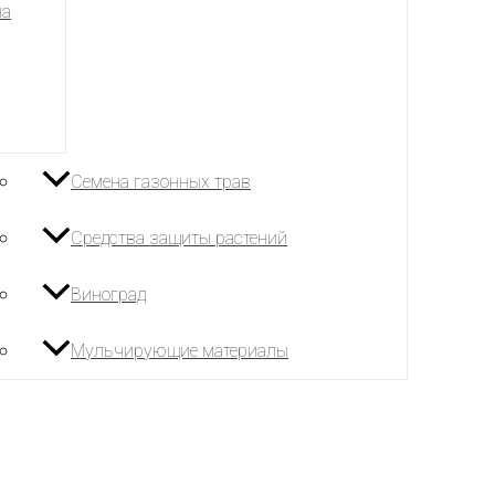
на
Семена газонных трав
Средства защиты растений
Виноград
Мульчирующие материалы