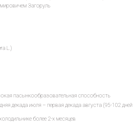
имировичем Загоруль
ra L.)
сокая пасынкообразовательная способность
дняя декада июля – первая декада августа (95-102 дней
 холодильнике более 2-х месяцев