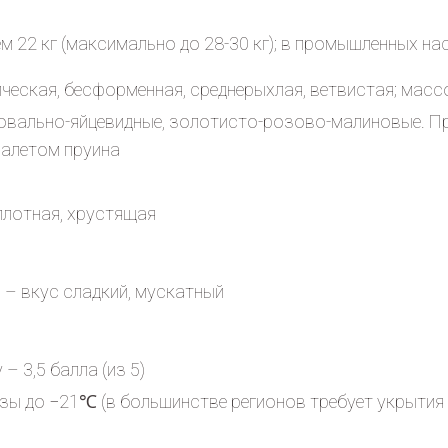
м 22 кг (максимально до 28-30 кг); в промышленных нас
ическая, бесформенная, среднерыхлая, ветвистая; масс
, овально-яйцевидные, золотисто-розово-малиновые. П
налетом пруина
плотная, хрустящая
0) – вкус сладкий, мускатный
– 3,5 балла (из 5)
ы до −21℃ (в большинстве регионов требует укрытия 