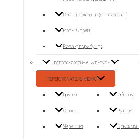
Розы парковые (английские)
Розы Спрей
Роза флорибунда
Плодово-ягодные культуры
ПЕРЕКЛЮЧАТЕЛЬ МЕНЮ
Груша
Яблоня
Слива
Вишня
Черешня
Крыжовн