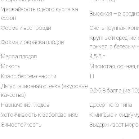
Урожайность одного куста за
Высокая – в средне
сезон
Форма и вес грозди
Очень крупная, кон
Крупные и средние
Форма и окраска плодов
тонкая, с белесым 
Масса плодов
4,5-5 г
Мякоть
Мясистая, сочная, 
Класс бессемянности
III
Дегустационная оценка (вкусовые
9,2-9,8 балла (из 1
качества)
Назначение плодов
Десертного типа
Устойчивость к заболеваниям
К милдью и оидиуму 
Зимостойкость
Выдерживает мороз