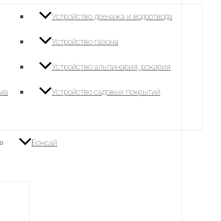
Устройство дренажа и водоотвода
Устройство газона
Устройство альпинария, рокария
ема
Устройство садовых покрытий
Бонсай