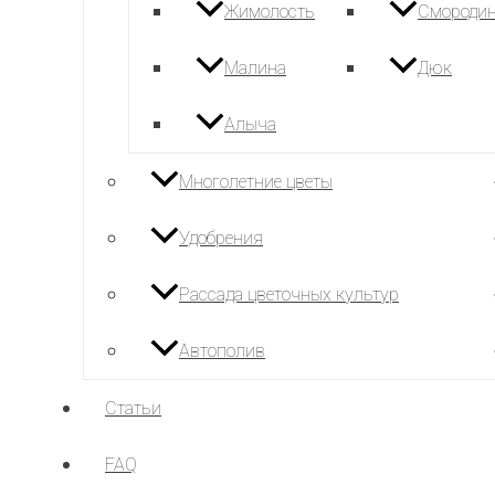
Жимолость
Смороди
Малина
Дюк
Алыча
Многолетние цветы
Удобрения
Рассада цветочных культур
Автополив
Статьи
FAQ