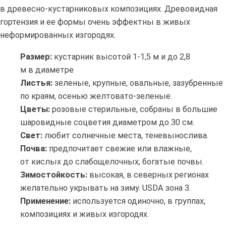
в древесно-кустарниковых композициях. Древовидная
гортензия и ее формы очень эффектны в живых
неформированных изгородях.
Размер:
кустарник высотой 1-1,5 м и до 2,8
м в диаметре
Листья:
зеленые, крупные, овальные, зазубренные
по краям, осенью желтовато-зеленые.
Цветы:
розовые стерильные, собраны в большие
шаровидные соцветия диаметром до 30 см.
Свет:
любит солнечные места, теневынослива.
Почва:
предпочитает свежие или влажные,
от кислых до слабощелочных, богатые почвы.
Зимостойкость:
высокая, в северных регионах
желательно укрывать на зиму. USDA зона 3.
Применение:
используется одиночно, в группах,
композициях и живых изгородях.