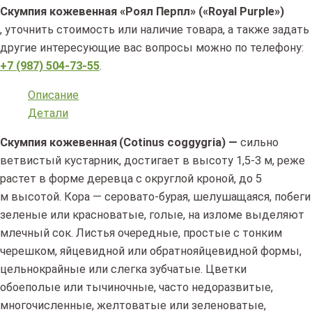
Скумпия кожевенная «Роял Перпл» («Royal Purple»)
, уточнить стоимость или наличие товара, а также задать
другие интересующие вас вопросы можно по телефону:
+7 (987) 504-73-55
.
Описание
Детали
Скумпия кожевенная
(Cotinus
coggygria) —
сильно
ветвистый кустарник, достигает в высоту 1,5-3 м, реже
растет в форме деревца с округлой кроной, до 5
м высотой. Кора — серовато-бурая, шелушащаяся, побеги
зеленые или красноватые, голые, на изломе выделяют
млечный сок. Листья очередные, простые с тонким
черешком, яйцевидной или обратнояйцевидной формы,
цельнокрайные или слегка зубчатые. Цветки
обоеполые или тычиночные, часто недоразвитые,
многочисленные, желтоватые или зеленоватые,