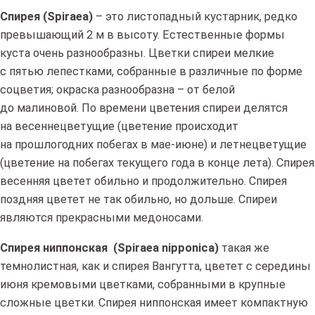
Спирея (Spiraea)
– это листопадный кустарник, редко
превышающий 2 м в высоту. Естественные формы
куста очень разнообразны. Цветки спиреи мелкие
с пятью лепестками, собранные в различные по форме
соцветия; окраска разнообразна – от белой
до малиновой. По времени цветения спиреи делятся
на весеннецветущие (цветение происходит
на прошлогодних побегах в мае-июне) и летнецветущие
(цветение на побегах текущего года в конце лета). Спирея
весенняя цветет обильно и продолжительно. Спирея
поздняя цветет не так обильно, но дольше. Спиреи
являются прекрасными медоносами.
Спирея ниппонская
(Spiraea nipponica)
такая же
темнолистная, как и спирея Вангутта, цветет с середины
июня кремовыми цветками, собранными в крупные
сложные цветки. Спирея ниппонская имеет компактную