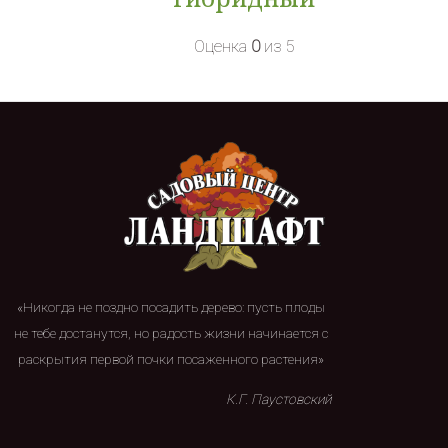
Оценка
0
из 5
«Никогда не поздно посадить дерево: пусть плоды
не тебе достанутся, но радость жизни начинается с
раскрытия первой почки посаженного растения»
К.Г. Паустовский