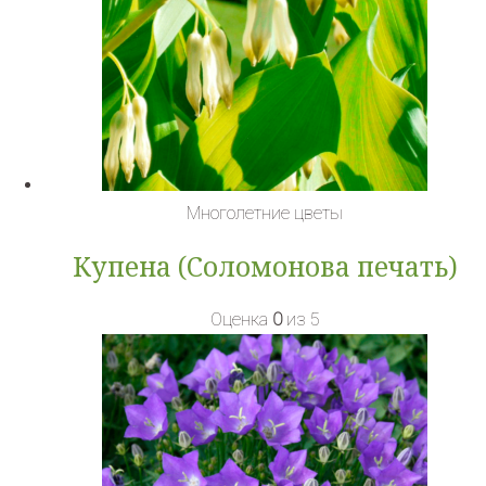
Многолетние цветы
Купена (Соломонова печать)
Оценка
0
из 5