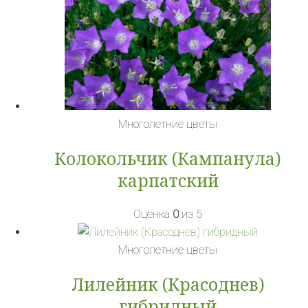
Многолетние цветы
Колокольчик (Кампанула)
карпатский
Оценка
0
из 5
Многолетние цветы
Лилейник (Красоднев)
гибридный