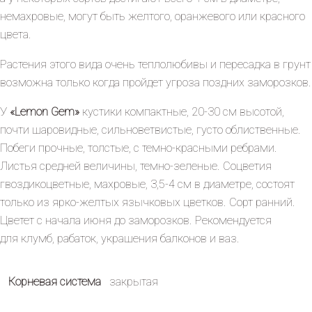
немахровые, могут быть желтого, оранжевого или красного
цвета.
Растения этого вида очень теплолюбивы и пересадка в грунт
возможна только когда пройдет угроза поздних заморозков.
У
«Lemon
Gem»
кустики компактные, 20-30 см высотой,
почти шаровидные, сильноветвистые, густо облиственные.
Побеги прочные, толстые, с темно-красными ребрами.
Листья средней величины, темно-зеленые. Соцветия
гвоздикоцветные, махровые, 3,5-4 см в диаметре, состоят
только из ярко-желтых язычковых цветков. Сорт ранний.
Цветет с начала июня до заморозков. Рекомендуется
для клумб, рабаток, украшения балконов и ваз.
Корневая система
закрытая