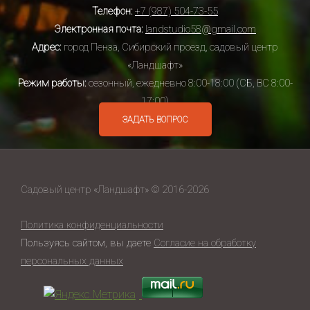
Телефон:
+7 (987) 504-73-55
Электронная почта:
landstudio58@gmail.com
Адрес:
город Пенза, Сибирский проезд, садовый центр
«Ландшафт»
Режим работы:
сезонный, ежедневно 8:00-18:00 (СБ, ВС 8:00-
17:00)
ЗАДАТЬ ВОПРОС
Садовый центр «Ландшафт» © 2016-2026
Политика конфиденциальности
Пользуясь сайтом, вы даете
Согласие на обработку
персональных данных