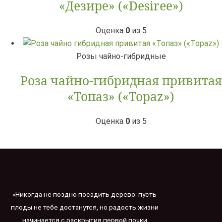
«Дезире» («Desiree»)
Оценка
0
из 5
Розы чайно-гибридные
Роза чайно-гибридная привитая
«Топаз» («Topaz»)
Оценка
0
из 5
«Никогда не поздно посадить дерево: пусть
плоды не тебе достанутся, но радость жизни
начинается с раскрытия первой почки