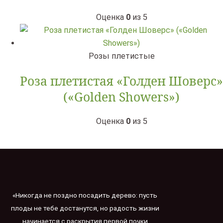
Оценка
0
из 5
Розы плетистые
Роза плетистая «Голден Шоверс»
(«Golden Showers»)
Оценка
0
из 5
«Никогда не поздно посадить дерево: пусть
плоды не тебе достанутся, но радость жизни
начинается с раскрытия первой почки