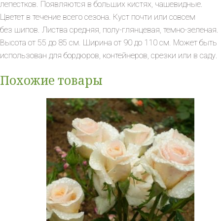
лепестков. Появляются в больших кистях, чашевидные.
Цветет в течение всего сезона. Куст почти или совсем
без шипов. Листва средняя, полу-глянцевая, темно-зеленая.
Высота от 55 до 85 см. Ширина от 90 до 110 см. Может быть
использован для бордюров, контейнеров, срезки или в саду.
Похожие товары