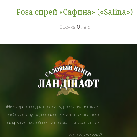
Роза спрей «Сафина» («Safina»)
Оценка
0
из 5
«Никогда не поздно посадить дерево: пусть плоды
не тебе достанутся, но радость жизни начинается с
раскрытия первой почки посаженного растения»
К.Г. Паустовский