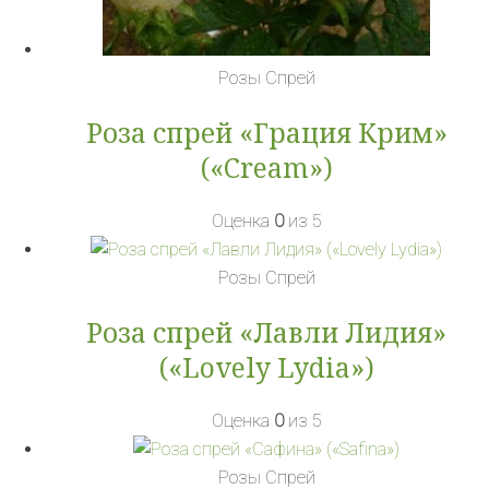
Розы Спрей
Роза спрей «Грация Крим»
(«Cream»)
Оценка
0
из 5
Розы Спрей
Роза спрей «Лавли Лидия»
(«Lovely Lydia»)
Оценка
0
из 5
Розы Спрей