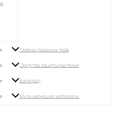
на
Семена газонных трав
Средства защиты растений
Виноград
Мульчирующие материалы