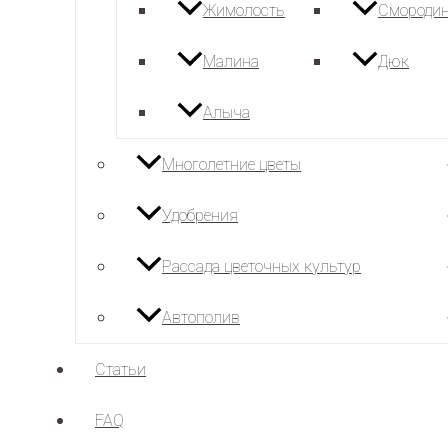
Жимолость
Смороди
Малина
Дюк
Алыча
Многолетние цветы
Удобрения
Рассада цветочных культур
Автополив
Статьи
FAQ