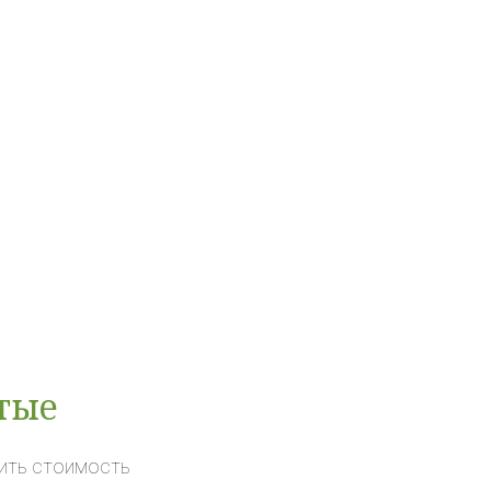
тые
нить стоимость