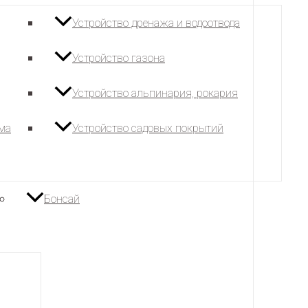
Устройство дренажа и водоотвода
Устройство газона
Устройство альпинария, рокария
ема
Устройство садовых покрытий
Бонсай