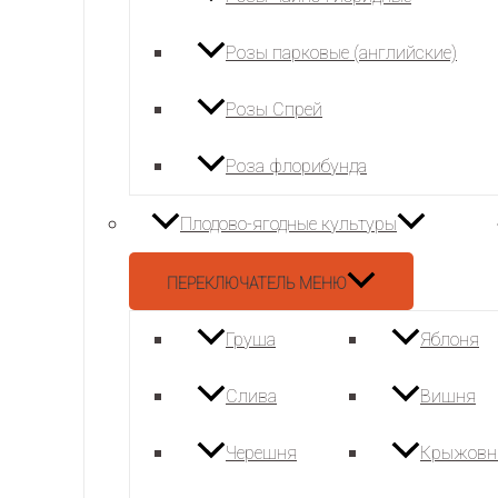
Розы парковые (английские)
Розы Спрей
Роза флорибунда
Плодово-ягодные культуры
ПЕРЕКЛЮЧАТЕЛЬ МЕНЮ
Груша
Яблоня
Слива
Вишня
Черешня
Крыжовн