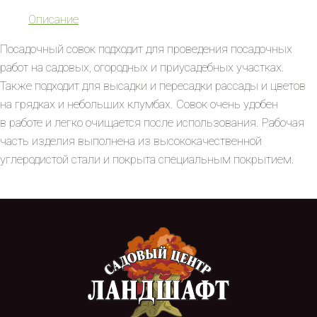
Описание
Посадочный совок подходит для проведения посадочных
работ на садовых, огородных и приусадебных участках.
Также подходит для высадки и пересадки рассады и цветов
на грядках и небольших клумбах. Совок очень удобен
в работе и легко очищается после использования. Рабочая
часть изделия выполнена из высококачественной
углеродистой стали и покрыта специальным покрытием.