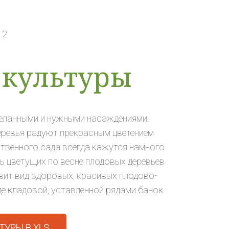
 2
 культуры
еланными и нужными насаждениями.
еревья радуют прекрасным цветением
ственного сада всегда кажутся намного
ть цветущих по весне плодовых деревьев
вит вид здоровых, красивых плодово-
де кладовой, уставленной рядами банок
ТУРЫ В XLS