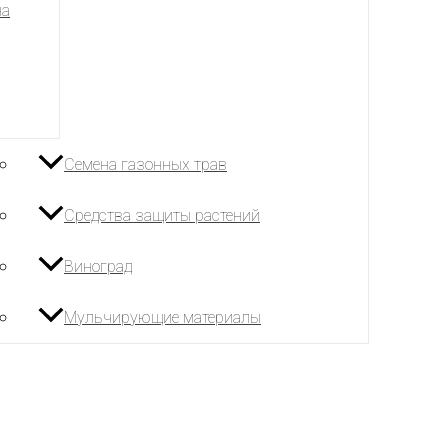
на
Семена газонных трав
Средства защиты растений
Виноград
Мульчирующие материалы