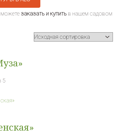
 сможете
заказать и купить
в нашем садовом
Муза»
 5
енская»