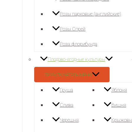
Розы парковые (английские)
Розы Спрей
Роза флорибунда
Плодово-ягодные культуры
ПЕРЕКЛЮЧАТЕЛЬ МЕНЮ
Груша
Яблоня
Слива
Вишня
Черешня
Крыжовн