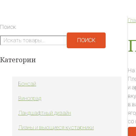
Гл
Поиск
ПОИСК
Категории
На
Пло
Бонсай
и а
вку
Виноград
в в
яго
Ландшафтный дизайн
со
Лианы и вьющиеся кустарники