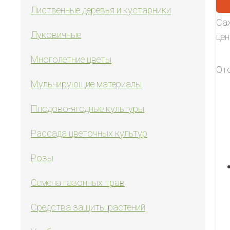
Лиственные деревья и кустарники
Саж
Луковичные
цен
Многолетние цветы
От
Мульчирующие материалы
Плодово-ягодные культуры
Рассада цветочных культур
Розы
Семена газонных трав
Средства защиты растений