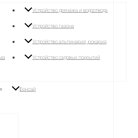
Устройство дренажа и водоотвода
Устройство газона
Устройство альпинария, рокария
ема
Устройство садовых покрытий
Бонсай