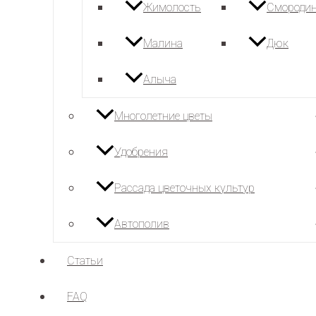
Жимолость
Смороди
Малина
Дюк
Алыча
Многолетние цветы
Удобрения
Рассада цветочных культур
Автополив
Статьи
FAQ