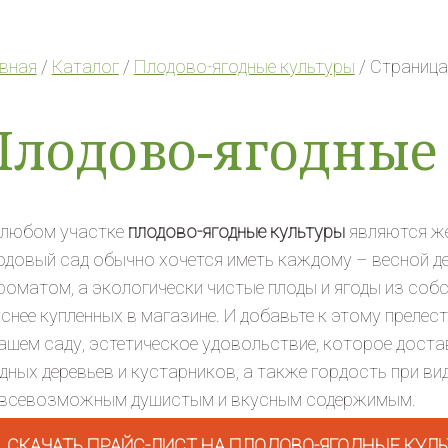
авная
/
Каталог
/
Плодово-ягодные культуры
/ Страница
Плодово-ягодные
 любом участке
плодово-ягодные культуры
являются ж
довый сад обычно хочется иметь каждому – весной д
роматом, а экологически чистые плоды и ягоды из соб
снее купленных в магазине. И добавьте к этому прелес
ашем саду, эстетическое удовольствие, которое доста
дных деревьев и кустарников, а также гордость при ви
 всевозможным душистым и вкусным содержимым.
СКАЧАТЬ ПРАЙС-ЛИСТ НА ПЛОДОВО-ЯГОДНЫЕ КУЛЬ