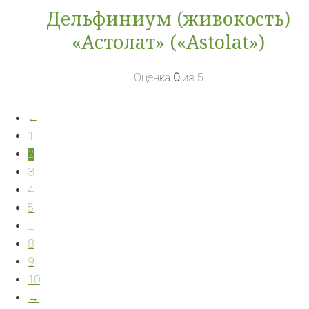
Дельфиниум (живокость)
«Астолат» («Astolat»)
Оценка
0
из 5
←
1
2
3
4
5
…
8
9
10
→